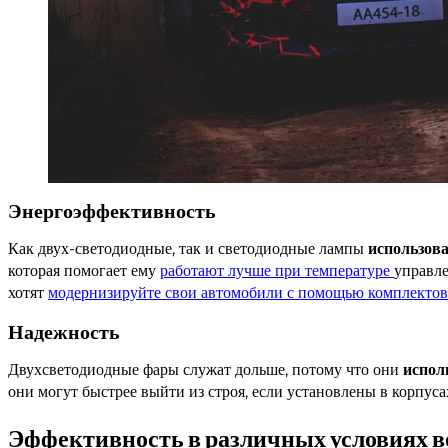
Энергоэффективность
Как двух-светодиодные, так и светодиодные лампы
использов
которая помогает ему
работают лучше при температуре
управле
хотят
модернизируйте свои автомобили с помощью комплектов
Надежность
Двухсветодиодные фары служат дольше, потому что они
испол
они могут быстрее выйти из строя, если установлены в корпуса
Эффективность в различных условиях в