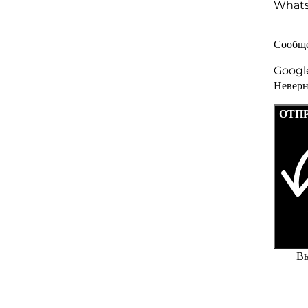
Whats
Сообщ
Googl
Неверн
ОТП
Вы