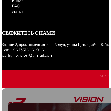
Видео
FAQ
статьи
СВЯЖИТЕСЬ С НАМИ
Здание 2, промышленная зона Хэлун, улица Цзяхэ, район Байю
Тел: + 86 13316069996
carlightvision@gmail.com
© 2026 