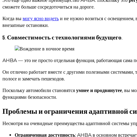
Это еще одно важное преимущество AHBA. Поскольку это
рег
сможете больше сосредоточиться на дороге.
Когда вы
могу ясно видеть
и не нужно возиться с освещением,
внезапные остановки.
5. Совместимость с технологиями будущего.
AHBA — это не просто отдельная функция, работающая сама по 
Он отлично работает вместе с другими полезными системами, 
полосе и замечать пешеходов.
Поскольку автомобили становятся
умнее и продвинутее
, вы м
функциями безопасности.
Проблемы и ограничения адаптивной с
Несмотря на очевидные преимущества адаптивной системы упра
Ограниченная доступность
: AHBA в основном встречает